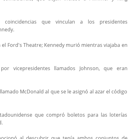
e coincidencias que vinculan a los presidentes
nnedy.
n el Ford's Theatre; Kennedy murió mientras viajaba en
or vicepresidentes llamados Johnson, que eran
 llamado McDonald al que se le asignó al azar el código
tadounidense que compró boletos para las loterías
d.
ocionó al descubrir que tenía ambos conjuntos de