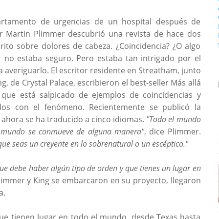
artamento de urgencias de un hospital después de
tor Martin Plimmer descubrió una revista de hace dos
rito sobre dolores de cabeza. ¿Coincidencia? ¿O algo
r no estaba seguro. Pero estaba tan intrigado por el
 averiguarlo. El escritor residente en Streatham, junto
, de Crystal Palace, escribieron el best-seller Más allá
, que está salpicado de ejemplos de coincidencias y
os con el fenómeno. Recientemente se publicó la
e ahora se ha traducido a cinco idiomas.
"Todo el mundo
 el mundo se conmueve de alguna manera"
, dice Plimmer.
e seas un creyente en lo sobrenatural o un escéptico."
 que debe haber algún tipo de orden y que tienes un lugar en
limmer y King se embarcaron en su proyecto, llegaron
a.
ue tienen lugar en todo el mundo, desde Texas hasta