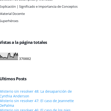
Explicación | Significado e Importancia de Conceptos
Material Docente
Superhéroes
Vistas a la página totales
3
7
0
8
8
2
Ultimos Posts
Misterio sin resolver 48: La desaparición de
Cynthia Anderson
Misterio sin resolver 47: El caso de Jeannette
DePalma
Misterio sin resolver 46: El caso de los pies