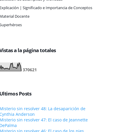
Explicación | Significado e Importancia de Conceptos
Material Docente
Superhéroes
Vistas a la página totales
3
7
0
6
2
1
Ultimos Posts
Misterio sin resolver 48: La desaparición de
Cynthia Anderson
Misterio sin resolver 47: El caso de Jeannette
DePalma
Misterio sin resolver 46: El caso de los pies